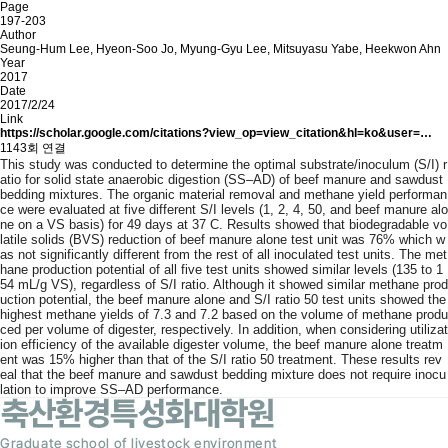
Page
197-203
Author
Seung-Hum Lee, Hyeon-Soo Jo, Myung-Gyu Lee, Mitsuyasu Yabe, Heekwon Ahn
Year
2017
Date
2017/2/24
Link
https://scholar.google.com/citations?view_op=view_citation&hl=ko&user=…
1143회 연결
This study was conducted to determine the optimal substrate/inoculum (S/I) r
atio for solid state anaerobic digestion (SS–AD) of beef manure and sawdust
bedding mixtures. The organic material removal and methane yield performan
ce were evaluated at five different S/I levels (1, 2, 4, 50, and beef manure alo
ne on a VS basis) for 49 days at 37 C. Results showed that biodegradable vo
latile solids (BVS) reduction of beef manure alone test unit was 76% which w
as not significantly different from the rest of all inoculated test units. The met
hane production potential of all five test units showed similar levels (135 to 1
54 mL/g VS), regardless of S/I ratio. Although it showed similar methane prod
uction potential, the beef manure alone and S/I ratio 50 test units showed the
highest methane yields of 7.3 and 7.2 based on the volume of methane produ
ced per volume of digester, respectively. In addition, when considering utilizat
ion efficiency of the available digester volume, the beef manure alone treatm
ent was 15% higher than that of the S/I ratio 50 treatment. These results rev
eal that the beef manure and sawdust bedding mixture does not require inocu
lation to improve SS–AD performance.