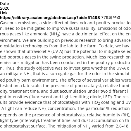
Date
2020
Link
https://elibrary.asabe.org/abstract.asp?aid=51498
779회 연결
Gaseous emissions, a side effect of livestock and poultry productio
n, need to be mitigated to improve sustainability. Emissions of odo
rous gases like ammonia (NH
) have a detrimental effect on the en
3
vironment. We are building on previous research to bring advance
d oxidation technologies from the lab to the farm. To date, we hav
e shown that ultraviolet A (UV-A) has the potential to mitigate selec
ted odorous gases in the swine production. Much less research on
emissions mitigation has been conducted in the poultry productio
n. Thus, the study objective was to investigate whether the UV-A c
an mitigate NH
that is a surrogate gas for the odor in the simulat
3
ed poultry barn environment. The effects of several variables were
tested on a lab-scale: the presence of photocatalyst, relative humi
dity, treatment time, and dust accumulation under two different li
ght intensities (fluorescent and light-emitting diode, LED). The res
ults provide evidence that photocatalysis with TiO
coating and UV
2
-A light can reduce NH
concentration. The particular % reduction
3
depends on the presence of photocatalysts, relative humidity (RH),
light type (intensity), treatment time, and dust accumulation on th
e photocatalyst surface. The mitigation of NH
varied from 2.6–18.
3